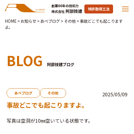
創業60年の技術力
特許取得工法
阿部技建
株式会社
HOME
>
お知らせ
>
あべブログ
>
その他
>
事故どこでも起こります
よ。
BLOG
阿部技建ブログ
あべブログ
その他
2025/05/09
事故どこでも起こりますよ。
写真は空洞が10㎜空いている状態です。