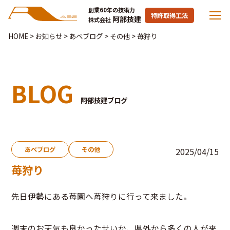
創業60年の技術力
特許取得工法
阿部技建
株式会社
HOME
>
お知らせ
>
あべブログ
>
その他
>
苺狩り
BLOG
阿部技建ブログ
あべブログ
その他
2025/04/15
苺狩り
先日伊勢にある苺園へ苺狩りに行って来ました。
週末のお天気も良かったせいか、県外から多くの人が来