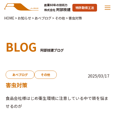
創業60年の技術力
特許取得工法
阿部技建
株式会社
HOME
>
お知らせ
>
あべブログ
>
その他
>
害虫対策
BLOG
阿部技建ブログ
あべブログ
その他
2025/03/17
害虫対策
食品会社様はじめ衛生環境に注意している中で頭を悩ま
せるのが