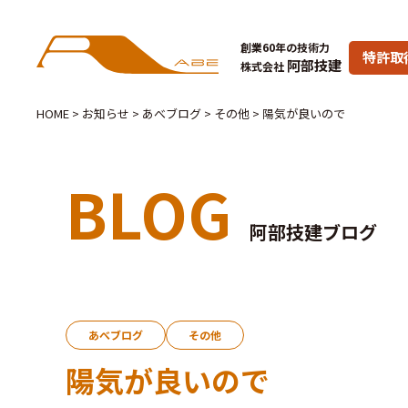
創業60年の技術力
特許取
阿部技建
株式会社
HOME
>
お知らせ
>
あべブログ
>
その他
>
陽気が良いので
BLOG
阿部技建ブログ
あべブログ
その他
陽気が良いので