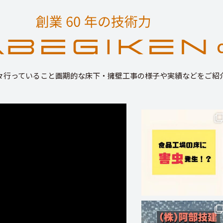
々行っていること画期的な床下・擁壁工事の様子や実績などをご紹