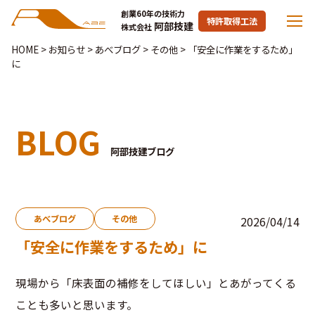
創業60年の技術力
特許取得工法
阿部技建
株式会社
HOME
>
お知らせ
>
あべブログ
>
その他
>
「安全に作業をするため」
に
BLOG
阿部技建ブログ
あべブログ
その他
2026/04/14
「安全に作業をするため」に
現場から「床表面の補修をしてほしい」とあがってくる
ことも多いと思います。