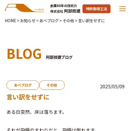
創業60年の技術力
特許取得工法
阿部技建
株式会社
HOME
>
お知らせ
>
あべブログ
>
その他
>
言い訳をせずに
BLOG
阿部技建ブログ
あべブログ
その他
2025/05/09
言い訳をせずに
ある日突然、床は落ちます。
それが設備のまわりだと、設備は倒れます。