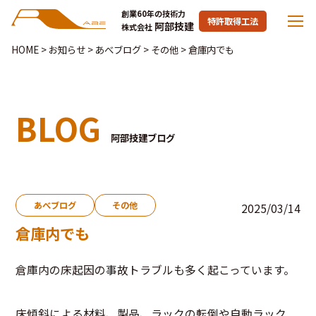
創業60年の技術力
特許取得工法
阿部技建
株式会社
HOME
>
お知らせ
>
あべブログ
>
その他
>
倉庫内でも
BLOG
阿部技建ブログ
あべブログ
その他
2025/03/14
倉庫内でも
倉庫内の床起因の事故トラブルも多く起こっています。
床傾斜による材料、製品、ラックの転倒や自動ラック