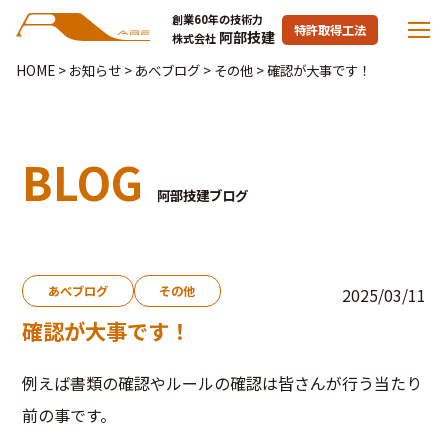
創業60年の技術力
特許取得工法
阿部技建
株式会社
HOME
>
お知らせ
>
あべブログ
>
その他
>
確認が大事です！
BLOG
阿部技建ブログ
あべブログ
その他
2025/03/11
確認が大事です！
例えば書類の確認やルールの確認は皆さんが行う当たり
前の事です。