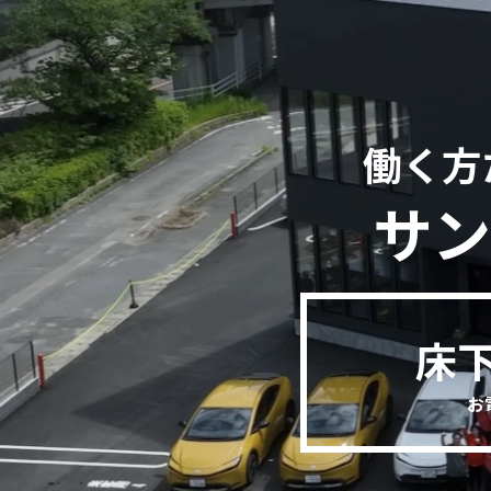
働く方
サン
床
お