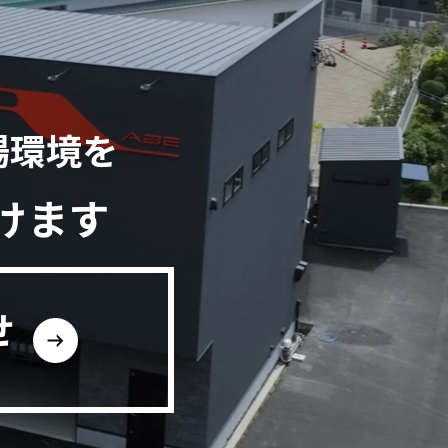
場環境を
けます
せ