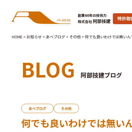
創業60年の技術力
特許取
阿部技建
株式会社
HOME
>
お知らせ
>
あべブログ
>
その他
>
何でも良いわけでは無いん
BLOG
阿部技建ブログ
あべブログ
その他
何でも良いわけでは無い