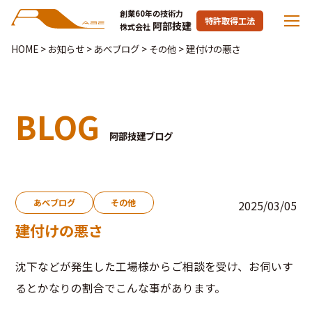
創業60年の技術力
特許取得工法
阿部技建
株式会社
HOME
>
お知らせ
>
あべブログ
>
その他
>
建付けの悪さ
BLOG
阿部技建ブログ
あべブログ
その他
2025/03/05
建付けの悪さ
沈下などが発生した工場様からご相談を受け、お伺いす
るとかなりの割合でこんな事があります。