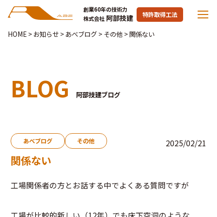
創業60年の技術力
特許取得工法
阿部技建
株式会社
HOME
>
お知らせ
>
あべブログ
>
その他
>
関係ない
BLOG
阿部技建ブログ
あべブログ
その他
2025/02/21
関係ない
工場関係者の方とお話する中でよくある質問ですが
工場が比較的新しい（12年）でも床下空洞のような