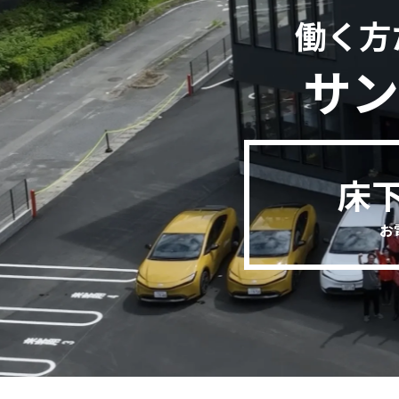
働く方
サン
床
お