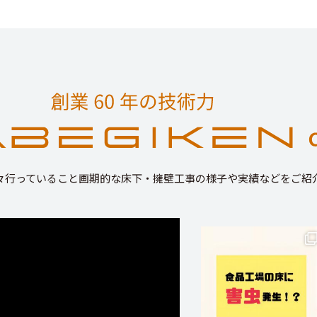
々行っていること画期的な床下・擁壁工事の様子や実績などをご紹