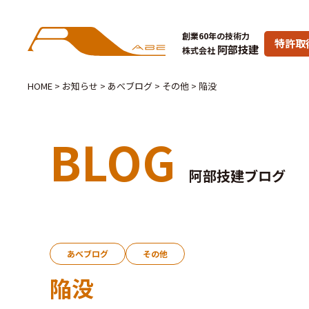
創業60年の技術力
特許取
阿部技建
株式会社
HOME
>
お知らせ
>
あべブログ
>
その他
>
陥没
BLOG
阿部技建ブログ
あべブログ
その他
陥没