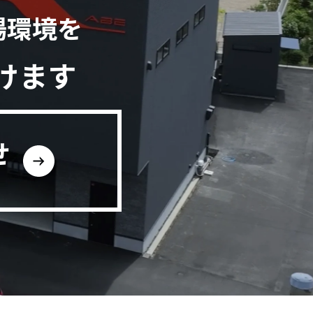
場環境を
けます
せ