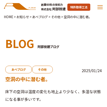
創業60年の技術力
特許取得工法
阿部技建
株式会社
HOME
>
お知らせ
>
あべブログ
>
その他
>
空洞の中に潜む者。
BLOG
阿部技建ブログ
あべブログ
その他
2025/01/24
空洞の中に潜む者。
床下の空洞は温度の変化も地上より少なく、多湿な状態
になる事が多いです。