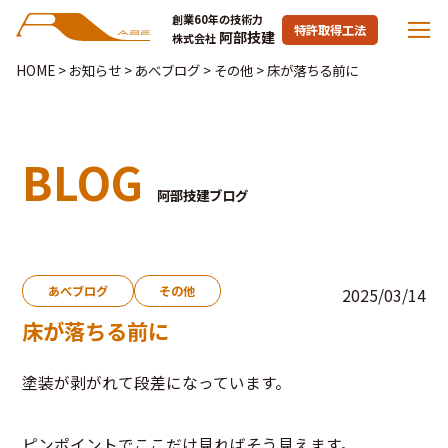
創業60年の技術力
特許取得工法
阿部技建
株式会社
HOME
>
お知らせ
>
あべブログ
>
その他
>
床が落ちる前に
BLOG
阿部技建ブログ
あべブログ
その他
2025/03/14
床が落ちる前に
塗装が剥がれて段差になっています。
ピンポイントでここだけ見ればそう見えます。