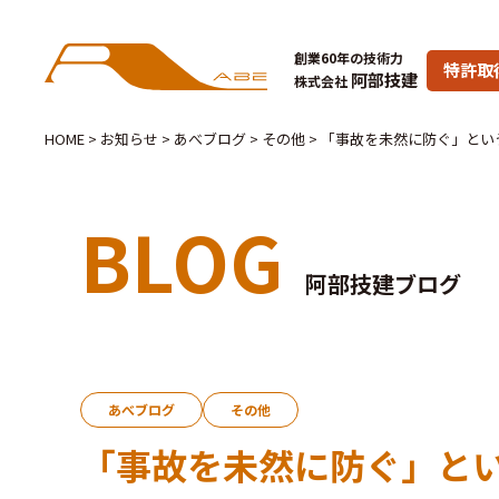
創業60年の技術力
特許取
阿部技建
株式会社
HOME
>
お知らせ
>
あべブログ
>
その他
>
「事故を未然に防ぐ」とい
BLOG
阿部技建ブログ
あべブログ
その他
「事故を未然に防ぐ」と