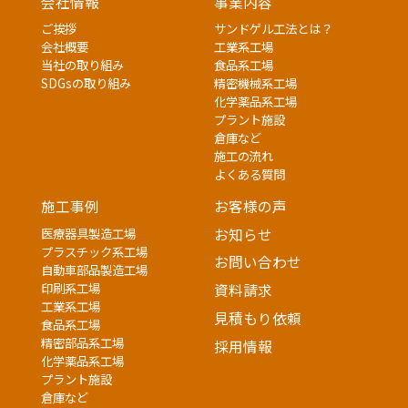
会社情報
事業内容
ご挨拶
サンドゲル工法とは？
会社概要
工業系工場
当社の取り組み
食品系工場
SDGsの取り組み
精密機械系工場
化学薬品系工場
プラント施設
倉庫など
施工の流れ
よくある質問
施工事例
お客様の声
医療器具製造工場
お知らせ
プラスチック系工場
お問い合わせ
自動車部品製造工場
印刷系工場
資料請求
工業系工場
見積もり依頼
食品系工場
精密部品系工場
採用情報
化学薬品系工場
プラント施設
倉庫など