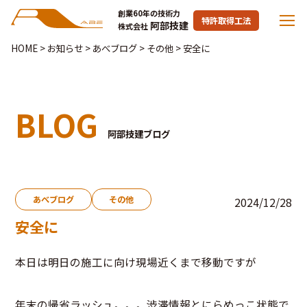
創業60年の技術力
特許取得工法
阿部技建
株式会社
HOME
>
お知らせ
>
あべブログ
>
その他
>
安全に
BLOG
阿部技建ブログ
あべブログ
その他
2024/12/28
安全に
本日は明日の施工に向け現場近くまで移動ですが
年末の帰省ラッシュ。。。渋滞情報とにらめっこ状態で