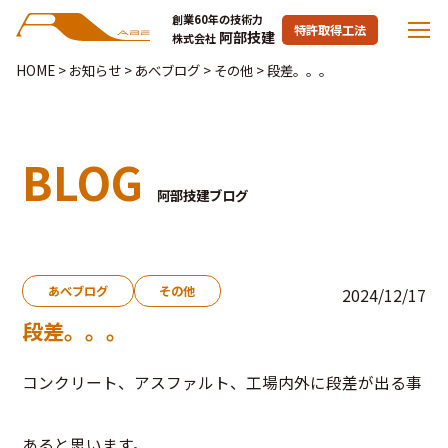
創業60年の技術力
特許取得工法
阿部技建
株式会社
HOME
>
お知らせ
>
あべブログ
>
その他
>
段差。。。
BLOG
阿部技建ブログ
あべブログ
その他
2024/12/17
段差。。。
コンクリート、アスファルト、工場内外に段差が出る事
あると思います。