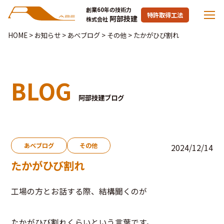
創業60年の技術力
特許取得工法
阿部技建
株式会社
HOME
>
お知らせ
>
あべブログ
>
その他
>
たかがひび割れ
BLOG
阿部技建ブログ
あべブログ
その他
2024/12/14
たかがひび割れ
工場の方とお話する際、結構聞くのが
たかがひび割れくらいという言葉です。