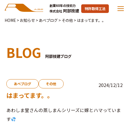
創業60年の技術力
特許取得工法
阿部技建
株式会社
HOME
>
お知らせ
>
あべブログ
>
その他
>
はまってます。。
BLOG
阿部技建ブログ
あべブログ
その他
2024/12/12
はまってます。。
あわしま堂さんの蒸しまんシリーズに嫁とハマっていま
す