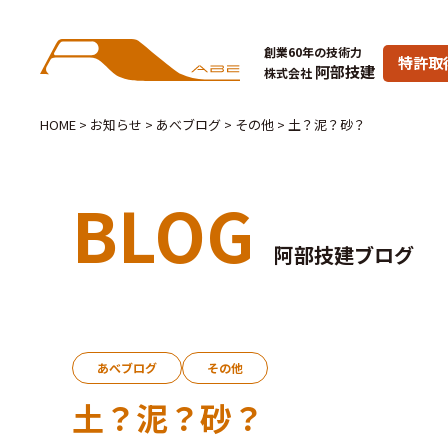
創業60年の技術力
特許取
阿部技建
株式会社
HOME
>
お知らせ
>
あべブログ
>
その他
>
土？泥？砂？
BLOG
阿部技建ブログ
あべブログ
その他
土？泥？砂？