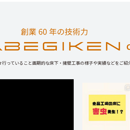
々行っていること画期的な床下・擁壁工事の様子や実績などをご紹