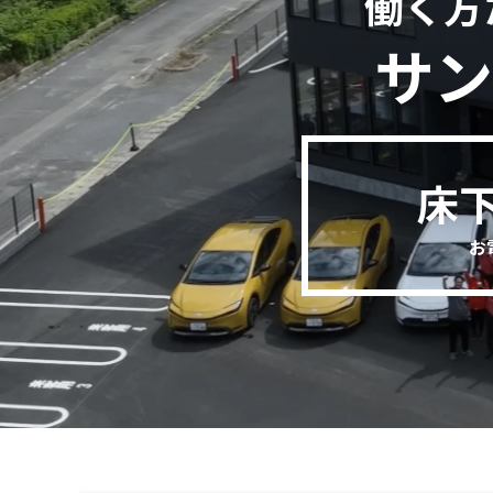
働く方
サン
床
お