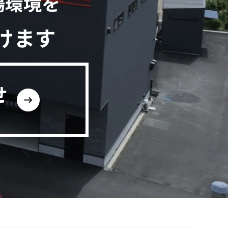
場環境を
けます
せ