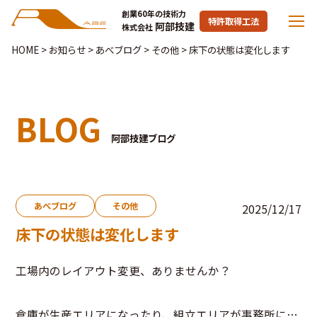
創業60年の技術力
特許取得工法
阿部技建
株式会社
HOME
>
お知らせ
>
あべブログ
>
その他
>
床下の状態は変化します
BLOG
阿部技建ブログ
あべブログ
その他
2025/12/17
床下の状態は変化します
工場内のレイアウト変更、ありませんか？
倉庫が生産エリアになったり、組立エリアが事務所に…