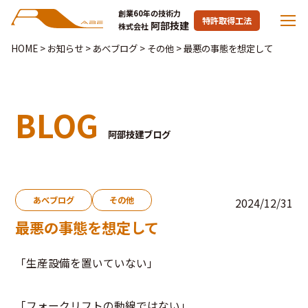
創業60年の技術力
特許取得工法
阿部技建
株式会社
HOME
>
お知らせ
>
あべブログ
>
その他
>
最悪の事態を想定して
BLOG
阿部技建ブログ
あべブログ
その他
2024/12/31
最悪の事態を想定して
「生産設備を置いていない」
「フォークリフトの動線ではない」