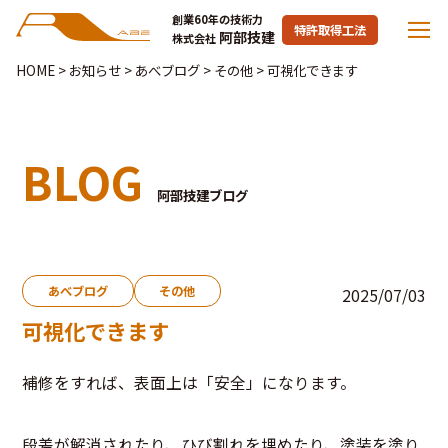
創業60年の技術力
特許取得工法
阿部技建
株式会社
HOME
>
お知らせ
>
あべブログ
>
その他
>
可視化できます
BLOG
阿部技建ブログ
あべブログ
その他
2025/07/03
可視化できます
補修をすれば、表面上は「安全」になります。
段差が解消されたり、ひび割れを埋めたり、塗装を塗り