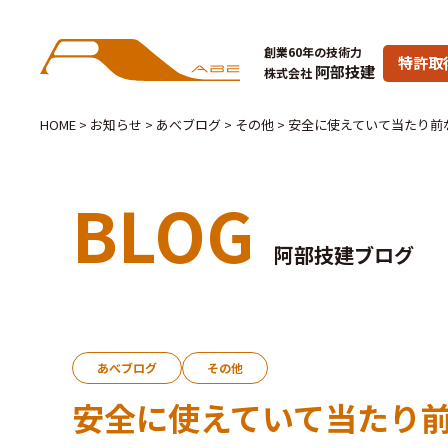
創業60年の技術力
特許取
阿部技建
株式会社
HOME
>
お知らせ
>
あべブログ
>
その他
>
安全に使えていて当たり前
BLOG
阿部技建ブログ
あべブログ
その他
安全に使えていて当たり