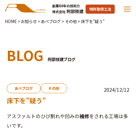
創業60年の技術力
特許取得工法
阿部技建
株式会社
HOME
>
お知らせ
>
あべブログ
>
その他
>
床下を”疑う”
BLOG
阿部技建ブログ
あべブログ
その他
2024/12/12
床下を”疑う”
アスファルトのひび割れや凹みの
補修
をされる工場は多
いです。