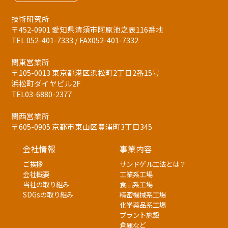
技術研究所
〒452-0901 愛知県清須市阿原池之表116番地
TEL 052-401-7333 / FAX052-401-7332
関東営業所
〒105-0013 東京都港区浜松町2丁目2番15号
浜松町ダイヤビル2F
TEL03-6880-2377
関西営業所
〒605-0905 京都市東山区豊浦町3丁目345
会社情報
事業内容
ご挨拶
サンドゲル工法とは？
会社概要
工業系工場
当社の取り組み
食品系工場
SDGsの取り組み
精密機械系工場
化学薬品系工場
プラント施設
倉庫など