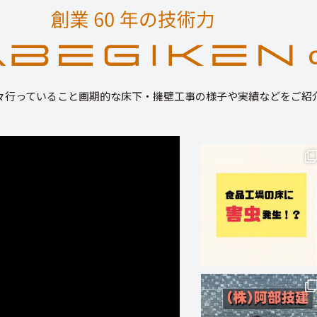
々行っていること画期的な床下・擁壁工事の様子や実績などをご紹