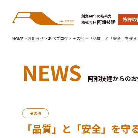
創業60年の技術力
特許取
阿部技建
株式会社
HOME
>
お知らせ
>
あべブログ
>
その他
>
「品質」と「安全」を守る
NEWS
阿部技建からのお
その他
「品質」と「安全」を守