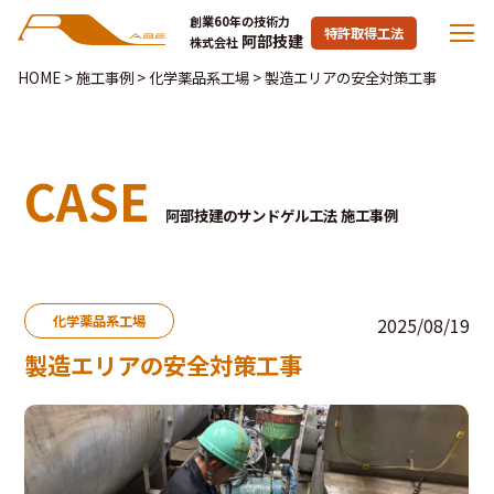
創業60年の技術力
特許取得工法
阿部技建
株式会社
HOME
>
施工事例
>
化学薬品系工場
>
製造エリアの安全対策工事
CASE
阿部技建のサンドゲル工法 施工事例
化学薬品系工場
2025/08/19
製造エリアの安全対策工事