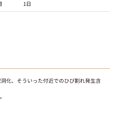
間
1日
空洞化、そういった付近でのひび割れ発生含
。