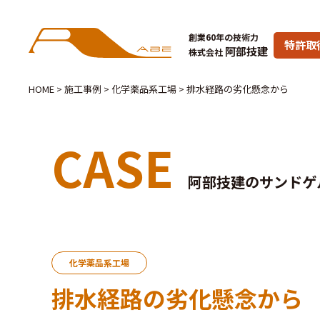
創業60年の技術力
特許取
阿部技建
株式会社
HOME
>
施工事例
>
化学薬品系工場
>
排水経路の劣化懸念から
CASE
阿部技建のサンドゲ
化学薬品系工場
排水経路の劣化懸念から