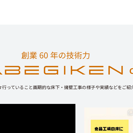
々行っていること画期的な床下・擁壁工事の様子や実績などをご紹