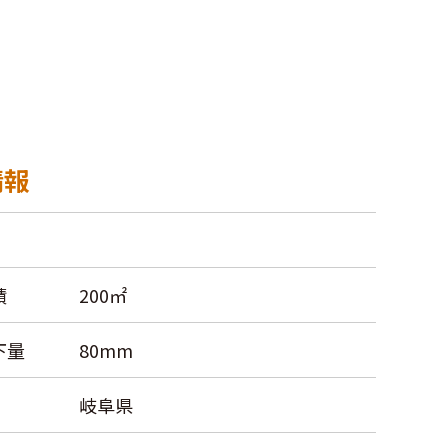
情報
積
200㎡
下量
80mm
岐阜県