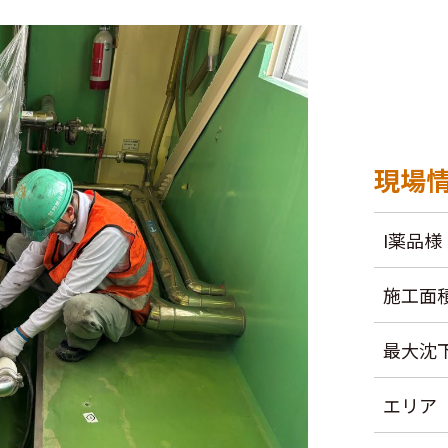
現場
I薬品様
施工面
最大沈
エリア