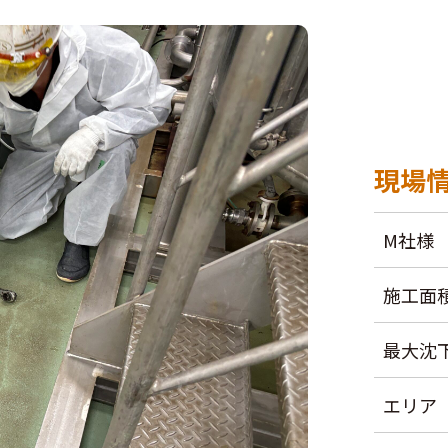
現場
M社様
施工面
最大沈
エリア