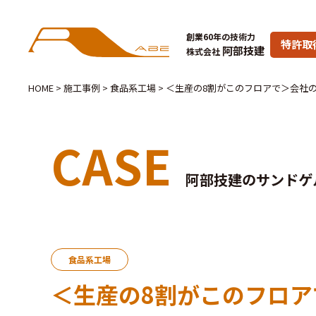
創業60年の技術力
特許取
阿部技建
株式会社
HOME
>
施工事例
>
食品系工場
>
＜生産の8割がこのフロアで＞会社
CASE
阿部技建のサンドゲ
食品系工場
＜生産の8割がこのフロ