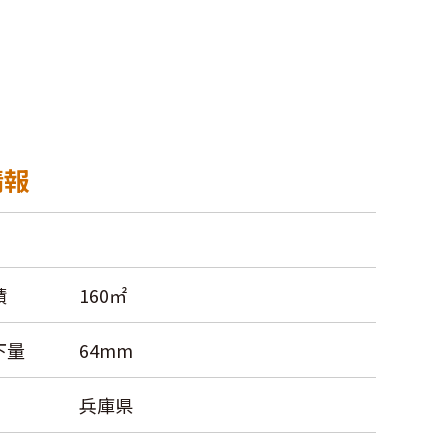
情報
積
160㎡
下量
64mm
兵庫県