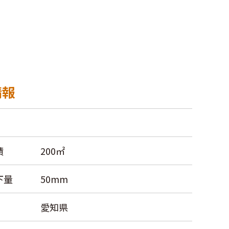
情報
積
200㎡
下量
50mm
愛知県