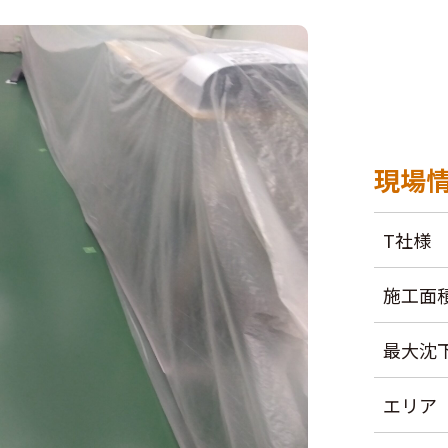
現場
T社様
施工面
最大沈
エリア