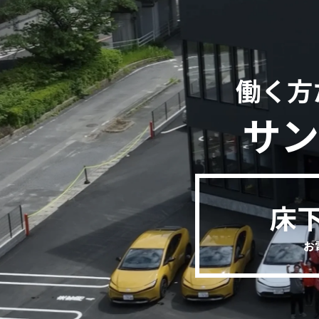
働く方
サン
床
お