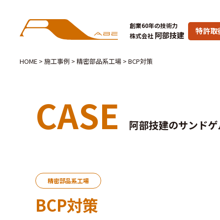
創業60年の技術力
特許取
阿部技建
株式会社
HOME
>
施工事例
>
精密部品系工場
>
BCP対策
CASE
阿部技建のサンドゲ
精密部品系工場
BCP対策