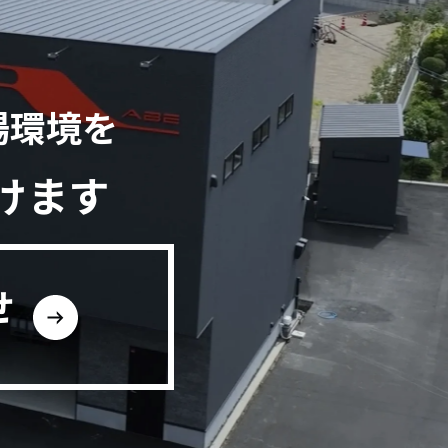
場環境を
けます
せ