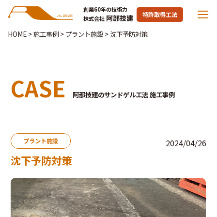
創業60年の技術力
特許取得工法
阿部技建
株式会社
HOME
>
施工事例
>
プラント施設
>
沈下予防対策
CASE
阿部技建のサンドゲル工法 施工事例
プラント施設
2024/04/26
沈下予防対策