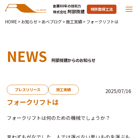
創業60年の技術力
特許取得工法
阿部技建
株式会社
HOME
>
お知らせ
>
あべブログ
>
施工実績
>
フォークリフトは
NEWS
阿部技建からのお知らせ
プレスリリース
施工実績
2025/07/16
フォークリフトは
フォークリフトは何のための機械でしょうか？
言わずもがなでした 人では運べない思いものを運ぶも