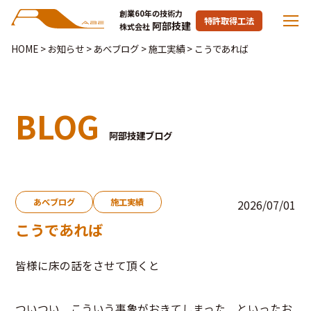
創業60年の技術力
特許取得工法
阿部技建
株式会社
HOME
>
お知らせ
>
あべブログ
>
施工実績
>
こうであれば
BLOG
阿部技建ブログ
あべブログ
施工実績
2026/07/01
こうであれば
皆様に床の話をさせて頂くと
ついつい こういう事象がおきてしまった といったお