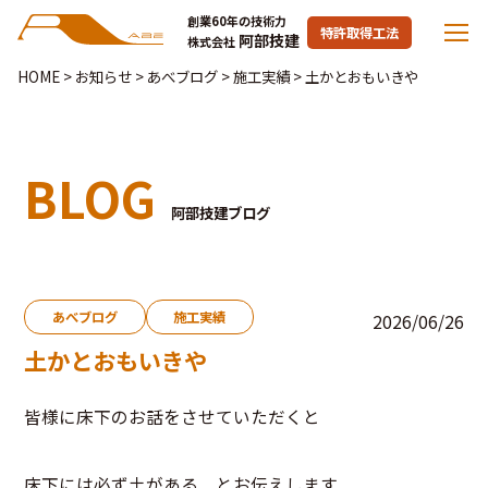
創業60年の技術力
特許取得工法
阿部技建
株式会社
HOME
>
お知らせ
>
あべブログ
>
施工実績
>
土かとおもいきや
BLOG
阿部技建ブログ
あべブログ
施工実績
2026/06/26
土かとおもいきや
皆様に床下のお話をさせていただくと
床下には必ず土がある とお伝えします