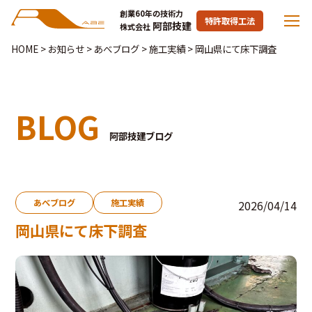
創業60年の技術力
特許取得工法
阿部技建
株式会社
HOME
>
お知らせ
>
あべブログ
>
施工実績
>
岡山県にて床下調査
BLOG
阿部技建ブログ
あべブログ
施工実績
2026/04/14
岡山県にて床下調査