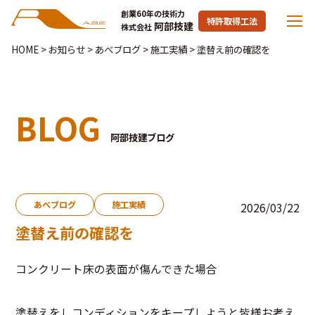
創業60年の技術力
特許取得工法
阿部技建
株式会社
HOME
>
お知らせ
>
あべブログ
>
施工実績
>
塗替え前の確認を
BLOG
阿部技建ブログ
あべブログ
施工実績
2026/03/22
塗替え前の確認を
コンクリート床の表面が傷んできた場合
塗替えをしコンディションをキープしようと皆様お考え