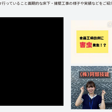
々行っていること画期的な床下・擁壁工事の様子や実績などをご紹