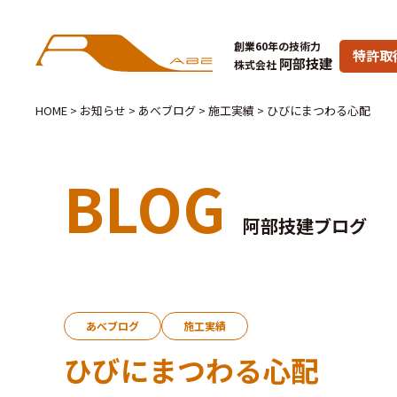
創業60年の技術力
特許取
阿部技建
株式会社
HOME
>
お知らせ
>
あべブログ
>
施工実績
>
ひびにまつわる心配
BLOG
阿部技建ブログ
あべブログ
施工実績
ひびにまつわる心配