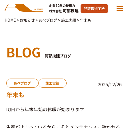
創業60年の技術力
特許取得工法
阿部技建
株式会社
HOME
>
お知らせ
>
あべブログ
>
施工実績
>
年末も
BLOG
阿部技建ブログ
あべブログ
施工実績
2025/12/26
年末も
明日から年末年始の休暇が始まります
生産が止まっているからこそとメンテナンスに動かれる