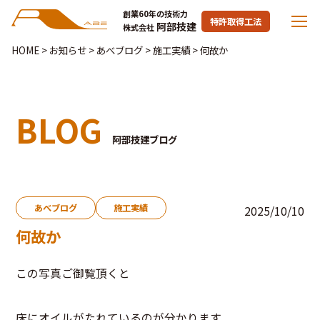
創業60年の技術力
特許取得工法
阿部技建
株式会社
HOME
>
お知らせ
>
あべブログ
>
施工実績
>
何故か
BLOG
阿部技建ブログ
あべブログ
施工実績
2025/10/10
何故か
この写真ご御覧頂くと
床にオイルがたれているのが分かります