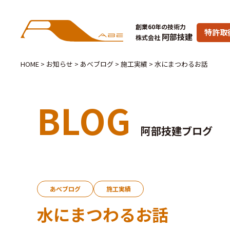
創業60年の技術力
特許取
阿部技建
株式会社
HOME
>
お知らせ
>
あべブログ
>
施工実績
>
水にまつわるお話
BLOG
阿部技建ブログ
あべブログ
施工実績
水にまつわるお話