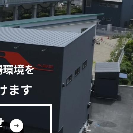
場環境を
けます
せ