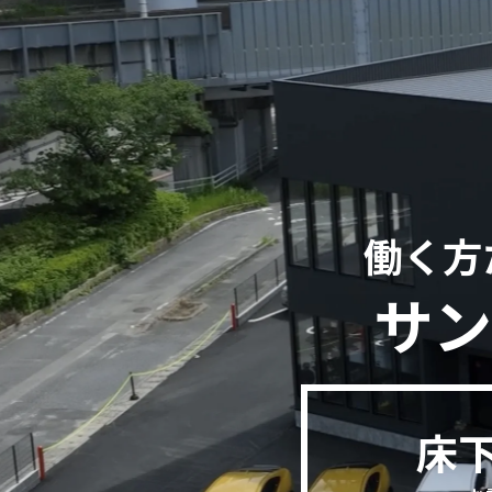
働く方
サン
床