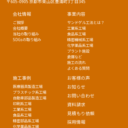
〒605-0905 京都市東山区豊浦町3丁目345
会社情報
事業内容
ご挨拶
サンドゲル工法とは？
会社概要
工業系工場
当社の取り組み
食品系工場
SDGsの取り組み
精密機械系工場
化学薬品系工場
プラント施設
倉庫など
施工の流れ
よくある質問
施工事例
お客様の声
医療器具製造工場
お知らせ
プラスチック系工場
お問い合わせ
自動車部品製造工場
印刷系工場
資料請求
工業系工場
見積もり依頼
食品系工場
精密部品系工場
採用情報
化学薬品系工場