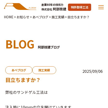
創業60年の技術力
特許取得工法
阿部技建
株式会社
HOME
>
お知らせ
>
あべブログ
>
施工実績
>
目立ちますか？
BLOG
阿部技建ブログ
あべブログ
施工実績
2025/09/06
目立ちますか？
弊社のサンドゲル工法は
注入時に10ｍｍの穴を開けていきます