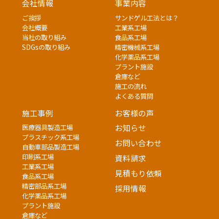
会社情報
事業内容
ご挨拶
サンドゲル工法とは？
会社概要
工業系工場
当社の取り組み
食品系工場
SDGsの取り組み
精密機械系工場
化学薬品系工場
プラント施設
倉庫など
施工の流れ
よくある質問
施工事例
お客様の声
医療器具製造工場
お知らせ
プラスチック系工場
お問い合わせ
自動車部品製造工場
印刷系工場
資料請求
工業系工場
見積もり依頼
食品系工場
精密部品系工場
採用情報
化学薬品系工場
プラント施設
倉庫など