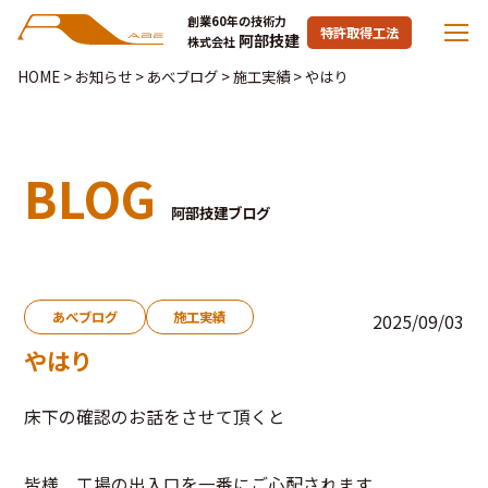
創業60年の技術力
特許取得工法
阿部技建
株式会社
HOME
>
お知らせ
>
あべブログ
>
施工実績
>
やはり
BLOG
阿部技建ブログ
あべブログ
施工実績
2025/09/03
やはり
床下の確認のお話をさせて頂くと
皆様 工場の出入口を一番にご心配されます