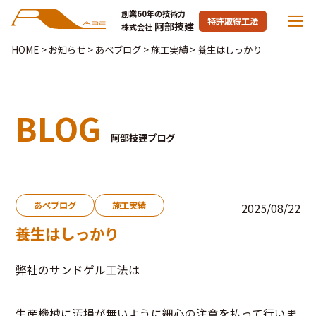
創業60年の技術力
特許取得工法
阿部技建
株式会社
HOME
>
お知らせ
>
あべブログ
>
施工実績
>
養生はしっかり
BLOG
阿部技建ブログ
あべブログ
施工実績
2025/08/22
養生はしっかり
弊社のサンドゲル工法は
生産機械に汚損が無いように細心の注意を払って行いま