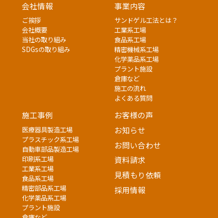
会社情報
事業内容
ご挨拶
サンドゲル工法とは？
会社概要
工業系工場
当社の取り組み
食品系工場
SDGsの取り組み
精密機械系工場
化学薬品系工場
プラント施設
倉庫など
施工の流れ
よくある質問
施工事例
お客様の声
医療器具製造工場
お知らせ
プラスチック系工場
お問い合わせ
自動車部品製造工場
印刷系工場
資料請求
工業系工場
見積もり依頼
食品系工場
精密部品系工場
採用情報
化学薬品系工場
プラント施設
倉庫など