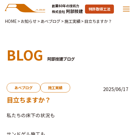
創業60年の技術力
特許取得工法
阿部技建
株式会社
HOME
>
お知らせ
>
あべブログ
>
施工実績
>
目立ちますか？
BLOG
阿部技建ブログ
あべブログ
施工実績
2025/06/17
目立ちますか？
私たちの床下の状況も
サンドゲル施工も