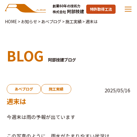
創業60年の技術力
特許取得工法
阿部技建
株式会社
HOME
>
お知らせ
>
あべブログ
>
施工実績
>
週末は
BLOG
阿部技建ブログ
あべブログ
施工実績
2025/05/16
週末は
今週末は雨の予報が出ています
この写真のように 雨水がたまりやすい状況は