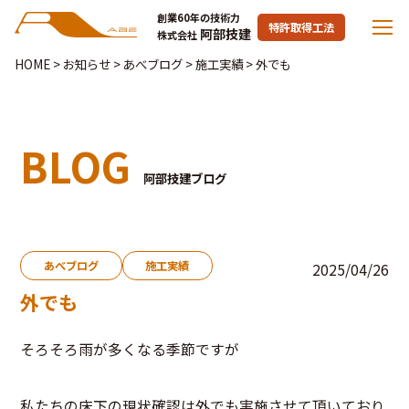
創業60年の技術力
特許取得工法
阿部技建
株式会社
HOME
>
お知らせ
>
あべブログ
>
施工実績
>
外でも
BLOG
阿部技建ブログ
あべブログ
施工実績
2025/04/26
外でも
そろそろ雨が多くなる季節ですが
私たちの床下の現状確認は外でも実施させて頂いており