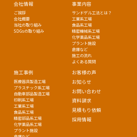
会社情報
事業内容
ご挨拶
サンドゲル工法とは？
会社概要
工業系工場
当社の取り組み
食品系工場
SDGsの取り組み
精密機械系工場
化学薬品系工場
プラント施設
倉庫など
施工の流れ
よくある質問
施工事例
お客様の声
医療器具製造工場
お知らせ
プラスチック系工場
お問い合わせ
自動車部品製造工場
印刷系工場
資料請求
工業系工場
見積もり依頼
食品系工場
精密部品系工場
採用情報
化学薬品系工場
プラント施設
倉庫など