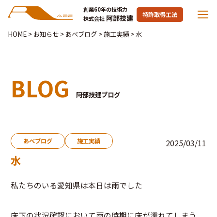
創業60年の技術力
特許取得工法
阿部技建
株式会社
HOME
>
お知らせ
>
あべブログ
>
施工実績
>
水
BLOG
阿部技建ブログ
あべブログ
施工実績
2025/03/11
水
私たちのいる愛知県は本日は雨でした
床下の状況確認において雨の時期に床が濡れてしまう