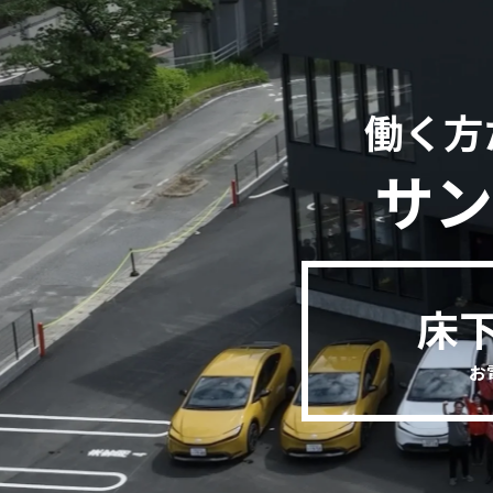
働く方
サン
床
お