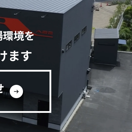
場環境を
けます
せ