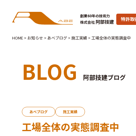
創業60年の技術力
特許取
阿部技建
株式会社
HOME
>
お知らせ
>
あべブログ
>
施工実績
>
工場全体の実態調査中
BLOG
阿部技建ブログ
あべブログ
施工実績
工場全体の実態調査中