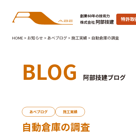
創業60年の技術力
特許取
阿部技建
株式会社
HOME
>
お知らせ
>
あべブログ
>
施工実績
>
自動倉庫の調査
BLOG
阿部技建ブログ
あべブログ
施工実績
自動倉庫の調査