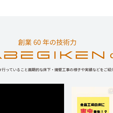
々行っていること画期的な床下・擁壁工事の様子や実績などをご紹