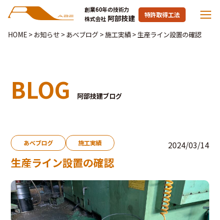
創業60年の技術力
特許取得工法
阿部技建
株式会社
HOME
>
お知らせ
>
あべブログ
>
施工実績
>
生産ライン設置の確認
BLOG
阿部技建ブログ
あべブログ
施工実績
2024/03/14
生産ライン設置の確認